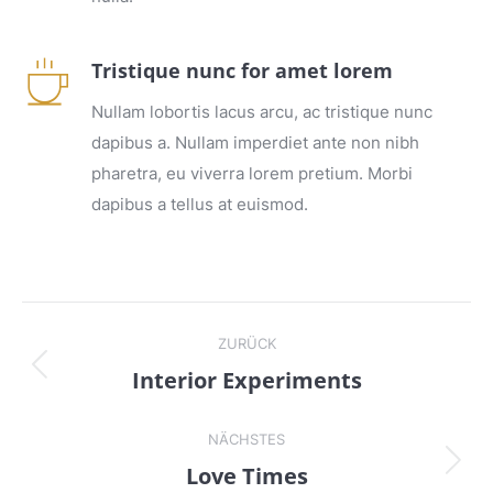
Tristique nunc for amet lorem
Nullam lobortis lacus arcu, ac tristique nunc
dapibus a. Nullam imperdiet ante non nibh
pharetra, eu viverra lorem pretium. Morbi
dapibus a tellus at euismod.
Project
ZURÜCK
navigation
Interior Experiments
Previous
project:
NÄCHSTES
Love Times
Next